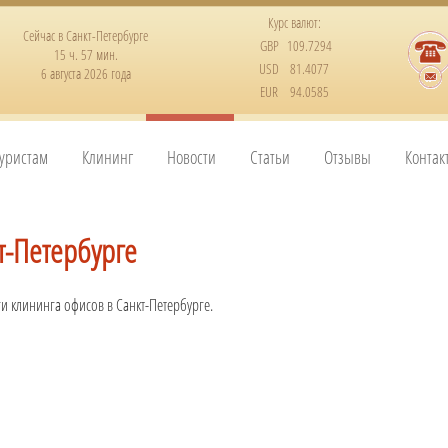
Курс валют:
Сейчас в Санкт-Петербурге
GBP
109.7294
15 ч. 57 мин.
USD
81.4077
6 августа 2026 года
EUR
94.0585
уристам
Клининг
Новости
Статьи
Отзывы
Контак
т-Петербурге
ги клининга офисов в Санкт-Петербурге.