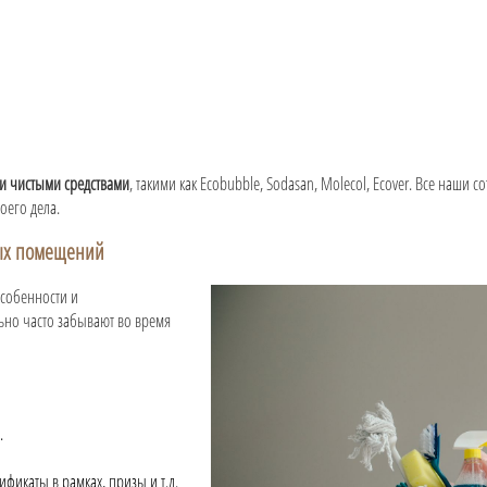
и чистыми средствами
, такими как Ecobubble, Sodasan, Molecol, Ecover. Все наши с
его дела.
ых помещений
особенности и
ьно часто забывают во время
.
фикаты в рамках, призы и т.д.