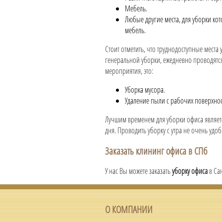
Мебель.
Любые другие места, для уборки ко
мебель.
Стоит отметить, что труднодоступные места
генеральной уборки, ежедневно проводятс
мероприятия, это:
Уборка мусора.
Удаление пыли с рабочих поверхност
Лучшим временем для уборки офиса являетс
дня. Проводить уборку с утра не очень удо
Заказать клининг офиса в СПб
У нас Вы можете заказать
уборку офиса
в Сан
О КОМПАНИИ