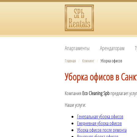
Апартаменты
Арендаторам
Т
Главная
/
Клининг
/
Уборка офисов
Уборка офисов в Санк
Компания
Eco Cleaning Spb
предлагает услу
Наши услуги:
Генеральная уборка офисов
Ежедневная уборка офисов
Уборка офисов после ремонта
Вечерняя уборка офисов