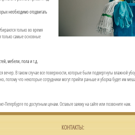
торых необходимо отодвигать
 убираются только во время
я только самые основные
ей, мебели, пола и т.д.
я вечер. В таком случае все поверхности, которые были подвергнуты влажной убо
бно, потому что некоторые сотрудники могут прийти раньше и уборка будет им меша
кт-Петербурге по доступным ценам. Оставьте заявку на сайте или позвоните нам.
КОНТАКТЫ: