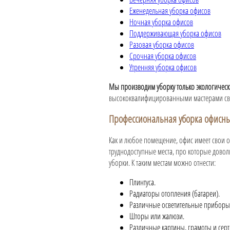
Еженедельная уборка офисов
Ночная уборка офисов
Поддерживающая уборка офисов
Разовая уборка офисов
Срочная уборка офисов
Утренняя уборка офисов
Мы производим уборку только экологическ
высококвалифицированными мастерами сво
Профессиональная уборка офисн
Как и любое помещение, офис имеет свои 
труднодоступные места, про которые довол
уборки. К таким местам можно отнести:
Плинтуса.
Радиаторы отопления (батареи).
Различные осветительные приборы
Шторы или жалюзи.
Различные картины, грамоты и серти