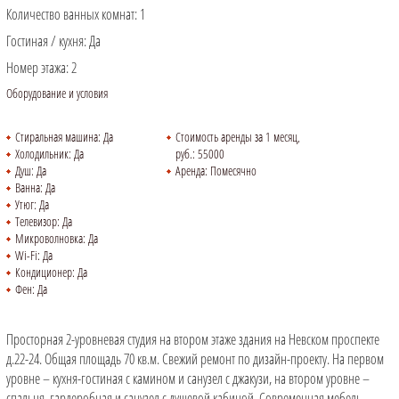
Количество ванных комнат:
1
Гостиная / кухня:
Да
Номер этажа:
2
Оборудование и условия
Стиральная машина:
Да
Стоимость аренды за 1 месяц,
Холодильник:
Да
руб.:
55000
Душ:
Да
Аренда:
Помесячно
Ванна:
Да
Утюг:
Да
Телевизор:
Да
Микроволновка:
Да
Wi-Fi:
Да
Кондиционер:
Да
Фен:
Да
Просторная 2-уровневая студия на втором этаже здания на Невском проспекте
д.22-24. Общая площадь 70 кв.м. Свежий ремонт по дизайн-проекту. На первом
уровне – кухня-гостиная с камином и санузел с джакузи, на втором уровне –
спальня, гардеробная и санузел с душевой кабиной. Современная мебель,