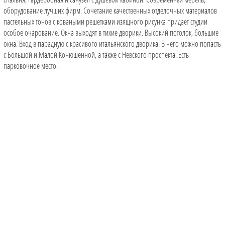
оборудование лучших фирм. Сочетание качественных отделочных материалов
пастельных тонов с коваными решетками изящного рисунка придает студии
особое очарование. Окна выходят в тихие дворики. Высокий потолок, большие
окна. Вход в парадную с красивого итальянского дворика. В него можно попасть
с Большой и Малой Конюшенной, а также с Невского проспекта. Есть
парковочное место.