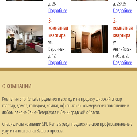
д. 26
д. 23/25
Подробнее
Подробнее
3-
2-
комнатная
комнатная
квартира
квартира
ул.
ул.
Барочная,
Английская
д. 12
наб., д. 20
Подробнее
Подробнее
О КОМПАНИИ
Компания SPb Rentals предлагает в аренду и на продажу широкий спектр
квартир, домов, коттеджей, комнат, офисных или коммерческих помещений в
любом районе Санкт-Петербурга и Ленинградской области.
Специалисты компании SPb Rentals рады предложить свои профессиональные
услуги на всех этапах Вашего проекта.