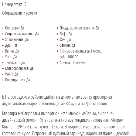
Номер этажа:
5
Оборудование и условия
Консьерж:
Да
Посудомоечная машина:
Да
Стиральная машина:
Да
Лифт:
Да
Холодильник:
Да
Фен:
Да
Душ:
Нет
Балкон:
Да
Ванна:
Да
Стоимость аренды за 1 месяц,
Утюг:
Да
руб.:
100000
Телевизор:
Да
Аренда:
Помесячно
Микроволновка:
Да
Wi-Fi:
Да
Кондиционер:
Да
В Петроградском районе сдаётся на длительную аренду просторная
двухкомнатная квартира в новом доме ЖК «Дом на Дворянской».
Квартира меблирована импортной итальянской мебелью, выполнен
дизайнерский ремонт . Установлена система кондиционирования. Метраж
Комнат = 29+17,8 кв.м., кухня = 13 кв.м. В квартире имеется ванная комната и
гостевой сан.узел. Встроенный кухонный гарнитур, варочная панель, духовой