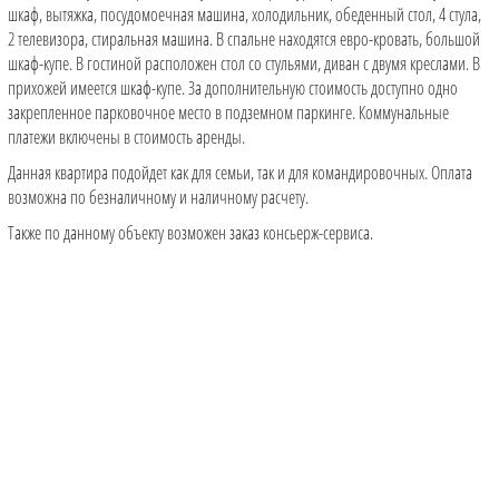
шкаф, вытяжка, посудомоечная машина, холодильник, обеденный стол, 4 стула,
2 телевизора, стиральная машина. В спальне находятся евро-кровать, большой
шкаф-купе. В гостиной расположен стол со стульями, диван с двумя креслами. В
прихожей имеется шкаф-купе. За дополнительную стоимость доступно одно
закрепленное парковочное место в подземном паркинге. Коммунальные
платежи включены в стоимость аренды.
Данная квартира подойдет как для семьи, так и для командировочных. Оплата
возможна по безналичному и наличному расчету.
Также по данному объекту возможен заказ консьерж-сервиса.