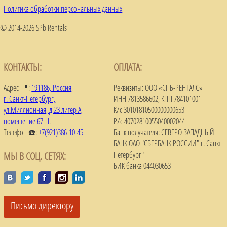
Политика обработки персональных данных
© 2014-2026 SPb Rentals
КОНТАКТЫ:
ОПЛАТА:
Адрес 📍:
191186, Россия,
Реквизиты: ООО «СПБ-РЕНТАЛС»
г. Санкт-Петербург,
ИНН 7813586602, КПП 784101001
ул.Миллионная, д.23 литер А
К/с 30101810500000000653
помещение 67-Н
.
Р/с 40702810055040002044
Телефон ☎️:
+7(921)386-10-45
Банк получателя: СЕВЕРО-ЗАПАДНЫЙ
БАНК ОАО "СБЕРБАНК РОССИИ" г. Санкт-
МЫ В СОЦ. СЕТЯХ:
Петербург"
БИК банка 044030653
Письмо директору