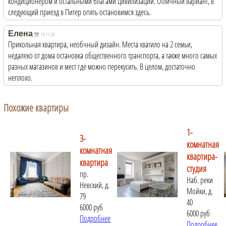
кондиционером и остальными благами цивилизации. Отличный вариант, в
следующий приезд в Питер опять остановимся здесь.
Елена
19.11.20
Прикольная квартира, необчный дизайн. Места хватило на 2 семьи,
недалеко от дома остановка общественного транспорта, а также много самых
разных магазинов и мест где можно перекусить. В целом, достаточно
неплохо.
Похожие квартиры
1-
3-
комнатная
комнатная
квартира-
квартира
студия
пр.
Наб. реки
Невский, д.
Мойки, д.
79
40
6000 руб
6000 руб
Подробнее
Подробнее