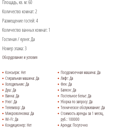
Площадь, кв. м:
60
Количество комнат:
2
Размещение гостей:
4
Количество ванных комнат:
1
Гостиная / кухня:
Да
Номер этажа:
3
Оборудование и условия
Консьерж:
Нет
Посудомоечная машина:
Да
Стиральная машина:
Да
Лифт:
Да
Холодильник:
Да
Фен:
Да
Душ:
Да
Балкон:
Да
Ванна:
Да
Постельное белье:
Да
Утюг:
Да
Уборка по запросу:
Да
Телевизор:
Да
Техническое обслуживание:
Да
Микроволновка:
Да
Стоимость аренды за 1 месяц,
Wi-Fi:
Да
руб.:
100000
Кондиционер:
Нет
Аренда:
Посуточно