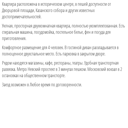
Квартира расположена в историческом центре, в пешей доступности от
Дворцовой площади, Казанского собора и других известных
достопримечательностей.
Уютная, просторная двухкомнатная квартира, полностью укомплектованная. Есть
стиральная машина, посудомойка, постельное белье, фен и посуда для
приготовления.
Комфортное размещение для 4 человек. В гостиной диван раскладывается в
полноценное двухспальное место. Есть парковка в закрытом дворе.
Рядом находятся магазины, кафе, рестораны, театры. Удобная транспортная
развязка. Метро Невский проспект в 3 минутах пешком. Московский вокзал в 2
остановках на общественном транспорте.
Заезд возможен в Любое время по договоренности.