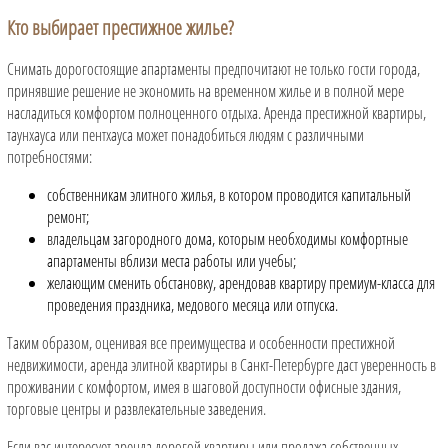
Кто выбирает престижное жилье?
Снимать дорогостоящие апартаменты предпочитают не только гости города,
принявшие решение не экономить на временном жилье и в полной мере
насладиться комфортом полноценного отдыха. Аренда престижной квартиры,
таунхауса или пентхауса может понадобиться людям с различными
потребностями:
собственникам элитного жилья, в котором проводится капитальный
ремонт;
владельцам загородного дома, которым необходимы комфортные
апартаменты вблизи места работы или учебы;
желающим сменить обстановку, арендовав квартиру премиум-класса для
проведения праздника, медового месяца или отпуска.
Таким образом, оценивая все преимущества и особенности престижной
недвижимости, аренда элитной квартиры в Санкт-Петербурге даст уверенность в
проживании с комфортом, имея в шаговой доступности офисные здания,
торговые центры и развлекательные заведения.
Если вас интересует аренда дорогой квартиры или продажа собственных