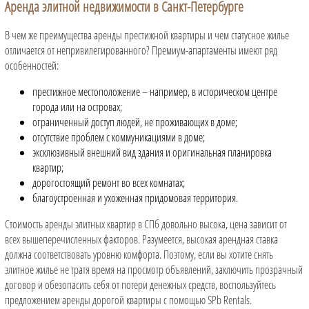
Аренда элитной недвижимости в Санкт-Петербурге
В чем же преимущества аренды престижной квартиры и чем статусное жилье
отличается от непривилегированного? Премиум-апартаменты имеют ряд
особенностей:
престижное местоположение – например, в историческом центре
города или на островах;
ограниченный доступ людей, не проживающих в доме;
отсутствие проблем с коммуникациями в доме;
эксклюзивный внешний вид здания и оригинальная планировка
квартир;
дорогостоящий ремонт во всех комнатах;
благоустроенная и ухоженная придомовая территория.
Стоимость аренды элитных квартир в СПб довольно высока, цена зависит от
всех вышеперечисленных факторов. Разумеется, высокая арендная ставка
должна соответствовать уровню комфорта. Поэтому, если вы хотите снять
элитное жилье не тратя время на просмотр объявлений, заключить прозрачный
договор и обезопасить себя от потери денежных средств, воспользуйтесь
предложением аренды дорогой квартиры с помощью SPb Rentals.