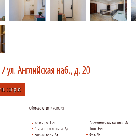
 /
ул. Английская наб., д. 20
Оборудование и условия
Консьерж:
Нет
Посудомоечная машина:
Да
Стиральная машина:
Да
Лифт:
Нет
Холодильник:
Да
Фен:
Да