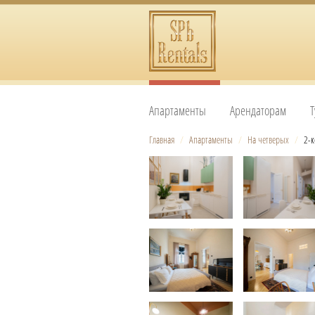
Апартаменты
Арендаторам
Т
Главная
/
Апартаменты
/
На четверых
/
2-к