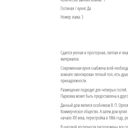
Гостиная / кухня:
Да
Номер этажа:
3
Сдается уютная и просторная, светлая и ти
материалов.
Современная кухня снабжена всей необходи
комнате смонтирован теплый пол, есть душ
принадлежности.
Размещение подходит для четверых гостей.
Парковка может быть предоставлена в друг
Данный дом являлся особняком В. П. Орлов
Коммерческое общество. А затем дом купил п
начало XlX века, перестройка в 1866 году, 
В шаговой доступности расположены все гл