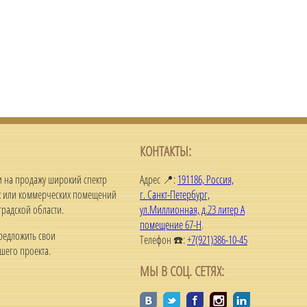
КОНТАКТЫ:
 и на продажу широкий спектр
Адрес 📍:
191186, Россия,
ых или коммерческих помещений
г. Санкт-Петербург,
радской области.
ул.Миллионная, д.23 литер А
помещение 67-Н
.
редложить свои
Телефон ☎️:
+7(921)386-10-45
шего проекта.
МЫ В СОЦ. СЕТЯХ: