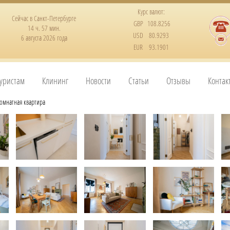
Курс валют:
Сейчас в Санкт-Петербурге
GBP
108.8256
14 ч. 57 мин.
USD
80.9293
6 августа 2026 года
EUR
93.1901
уристам
Клининг
Новости
Статьи
Отзывы
Контак
омнатная квартира