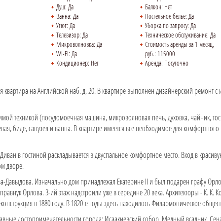
Душ:
Да
Балкон:
Нет
Ванна:
Да
Постельное белье:
Да
Утюг:
Да
Уборка по запросу:
Да
Телевизор:
Да
Техническое обслуживание:
Да
Микроволновка:
Да
Стоимость аренды за 1 месяц,
Wi-Fi:
Да
руб.:
115000
Кондиционер:
Нет
Аренда:
Посуточно
хая квартира на Английской наб. д. 20. В квартире выполнен дизайнерский ремонт 
мой техникой (посудомоечная машина, микроволновая печь, духовка, чайник, тост
евая, биде, санузел и ванна. В квартире имеется все необходимое для комфортног
 Диван в гостиной раскладывается в двуспальное комфортное место. Вход в красив
ом дворе.
а-Давыдова. Изначально дом принадлежал Екатерине II и был подарен графу Орлов
равнук Орлова. 3-ий этаж надстроили уже в середине 20 века. Архитекторы - К. К. К
реконструкция в 1880 году. В 1820-е годы здесь находилось Филармоническое общест
авные достопримечательности города: Исаакиевский собор, Медный всадник, Сена