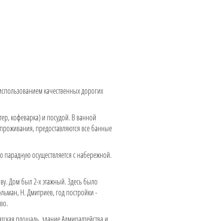
с использованием качественных дорогих
ер, кофеварка) и посудой. В ванной
о проживания, предоставляются все банные
ую парадную осуществляется с набережной.
у. Дом был 2-х этажный. Здесь было
ольман, Н. Дмитриев, год постройки -
во.
тская площадь, здание Адмиралтейства и